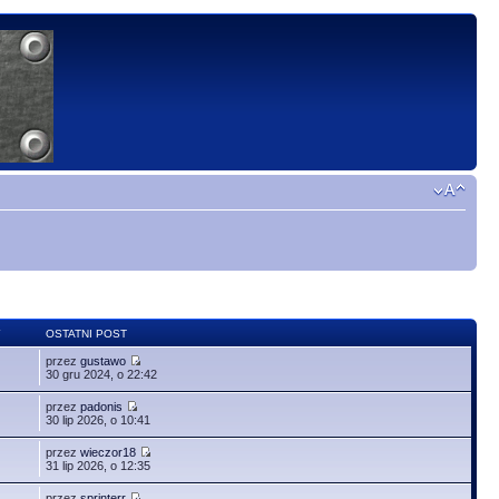
Y
OSTATNI POST
przez
gustawo
30 gru 2024, o 22:42
przez
padonis
30 lip 2026, o 10:41
przez
wieczor18
31 lip 2026, o 12:35
przez
sprinterr