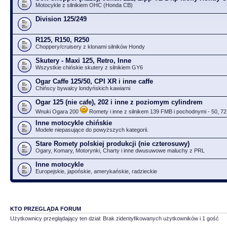
Motocykle z silnikiem OHC (Honda CB)
Division 125/249
R125, R150, R250
Choppery/cruisery z klonami silników Hondy
Skutery - Maxi 125, Retro, Inne
Wszystkie chińskie skutery z silnikiem GY6
Ogar Caffe 125/50, CPI XR i inne caffe
Chińscy bywalcy londyńskich kawiarni
Ogar 125 (nie cafe), 202 i inne z poziomym cylindrem
Wnuki Ogara 200
Romety i inne z silnikem 139 FMB i pochodnymi - 50, 72
Inne motocykle chińskie
Modele niepasujące do powyższych kategorii.
Stare Romety polskiej produkcji (nie czterosuwy)
Ogary, Komary, Motorynki, Charty i inne dwusuwowe maluchy z PRL
Inne motocykle
Europejskie, japońskie, amerykańskie, radzieckie
KTO PRZEGLĄDA FORUM
Użytkownicy przeglądający ten dział: Brak zidentyfikowanych użytkowników i 1 gość