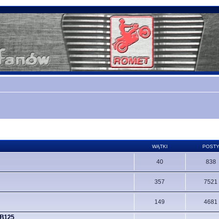
WĄTKI
POST
40
838
357
7521
149
4681
CB125