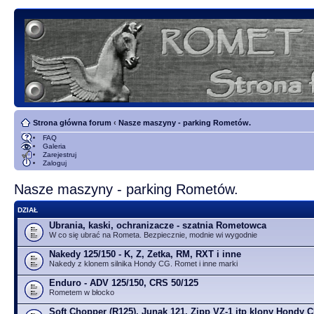
Strona główna forum
‹
Nasze maszyny - parking Rometów.
FAQ
Galeria
Zarejestruj
Zaloguj
Nasze maszyny - parking Rometów.
DZIAŁ
Ubrania, kaski, ochranizacze - szatnia Rometowca
W co się ubrać na Rometa. Bezpiecznie, modnie wi wygodnie
Nakedy 125/150 - K, Z, Zetka, RM, RXT i inne
Nakedy z klonem silnika Hondy CG. Romet i inne marki
Enduro - ADV 125/150, CRS 50/125
Rometem w błocko
Soft Chopper (R125), Junak 121, Zipp VZ-1 itp klony Hondy 