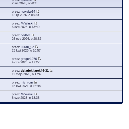
2 sie 2026, o 20:15
przez
nowako84
13 lip 2026, o 08:33
przez
MrWaski
6 cze 2025, o 13:40
przez
bedbet
26 cze 2026, o 20:52
przez
Julian_92
23 kwi 2026, o 10:57
przez
gregor1976
4 cze 2026, o 17:22
przez
dziadek jarek44-31
11 maja 2026, o 17:49
przez
mic_rom
15 kwi 2021, o 16:48
przez
MrWaski
6 cze 2025, o 13:33