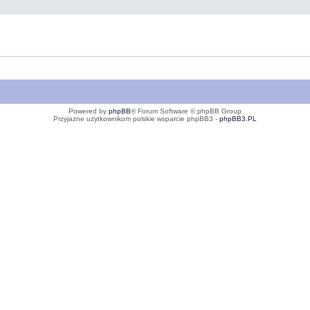
Powered by
phpBB
® Forum Software © phpBB Group
Przyjazne użytkownikom polskie wsparcie phpBB3 -
phpBB3.PL