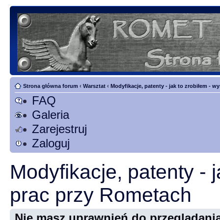
Strona główna forum
‹
Warsztat
‹
Modyfikacje, patenty - jak to zrobiłem - 
FAQ
Galeria
Zarejestruj
Zaloguj
Modyfikacje, patenty - 
prac przy Rometach
Nie masz uprawnień do przeglądania