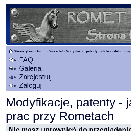
Strona główna forum
‹
Warsztat
‹
Modyfikacje, patenty - jak to zrobiłem - 
FAQ
Galeria
Zarejestruj
Zaloguj
Modyfikacje, patenty - 
prac przy Rometach
Nie masz uprawnień do przeglądania