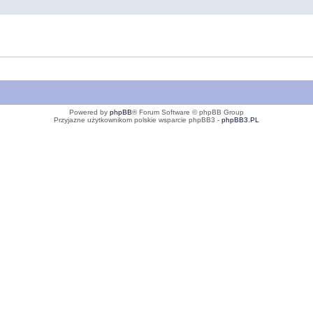
Powered by
phpBB
® Forum Software © phpBB Group
Przyjazne użytkownikom polskie wsparcie phpBB3 -
phpBB3.PL