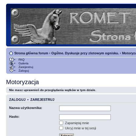
Strona główna forum
‹
Ogólne. Dyskusje przy zlotowym ognisku.
‹
Motoryz
FAQ
Galeria
Zarejestruj
Zaloguj
Motoryzacja
Nie masz uprawnień do przeglądania wątków w tym dziale.
ZALOGUJ
•
ZAREJESTRUJ
Nazwa użytkownika:
Hasło:
Zapamiętaj mnie
Ukryj mnie w tej sesji