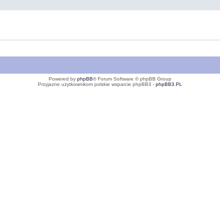
Powered by
phpBB
® Forum Software © phpBB Group
Przyjazne użytkownikom polskie wsparcie phpBB3 -
phpBB3.PL