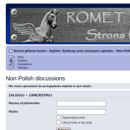
Strona główna forum
‹
Ogólne. Dyskusje przy zlotowym ognisku.
‹
Non-Poli
FAQ
Galeria
Zarejestruj
Zaloguj
Non-Polish discussions
Nie masz uprawnień do przeglądania wątków w tym dziale.
ZALOGUJ
•
ZAREJESTRUJ
Nazwa użytkownika:
Hasło:
Zapamiętaj mnie
Ukryj mnie w tej sesji