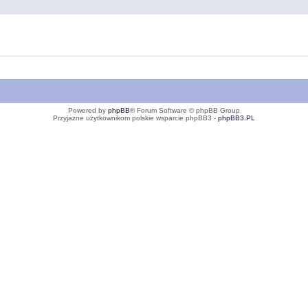
Powered by
phpBB
® Forum Software © phpBB Group
Przyjazne użytkownikom polskie wsparcie phpBB3 -
phpBB3.PL