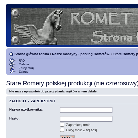
Strona główna forum
‹
Nasze maszyny - parking Rometów.
‹
Stare Romety p
FAQ
Galeria
Zarejestruj
Zaloguj
Stare Romety polskiej produkcji (nie czterosuwy
Nie masz uprawnień do przeglądania wątków w tym dziale.
ZALOGUJ
•
ZAREJESTRUJ
Nazwa użytkownika:
Hasło:
Zapamiętaj mnie
Ukryj mnie w tej sesji