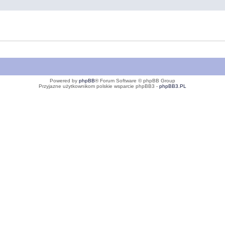
Powered by
phpBB
® Forum Software © phpBB Group
Przyjazne użytkownikom polskie wsparcie phpBB3 -
phpBB3.PL