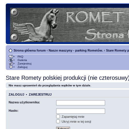
Strona główna forum
‹
Nasze maszyny - parking Rometów.
‹
Stare Romety p
FAQ
Galeria
Zarejestruj
Zaloguj
Stare Romety polskiej produkcji (nie czterosuwy
Nie masz uprawnień do przeglądania wątków w tym dziale.
ZALOGUJ
•
ZAREJESTRUJ
Nazwa użytkownika:
Hasło:
Zapamiętaj mnie
Ukryj mnie w tej sesji