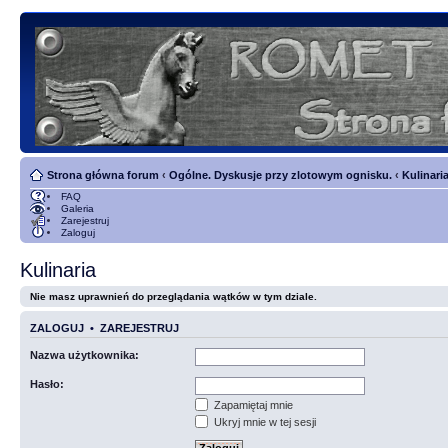
Strona główna forum
‹
Ogólne. Dyskusje przy zlotowym ognisku.
‹
Kulinari
FAQ
Galeria
Zarejestruj
Zaloguj
Kulinaria
Nie masz uprawnień do przeglądania wątków w tym dziale.
ZALOGUJ
•
ZAREJESTRUJ
Nazwa użytkownika:
Hasło:
Zapamiętaj mnie
Ukryj mnie w tej sesji