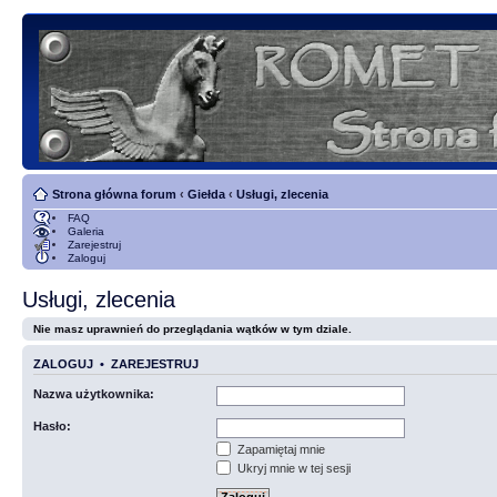
Strona główna forum
‹
Giełda
‹
Usługi, zlecenia
FAQ
Galeria
Zarejestruj
Zaloguj
Usługi, zlecenia
Nie masz uprawnień do przeglądania wątków w tym dziale.
ZALOGUJ
•
ZAREJESTRUJ
Nazwa użytkownika:
Hasło:
Zapamiętaj mnie
Ukryj mnie w tej sesji