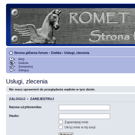
Strona główna forum
‹
Giełda
‹
Usługi, zlecenia
FAQ
Galeria
Zarejestruj
Zaloguj
Usługi, zlecenia
Nie masz uprawnień do przeglądania wątków w tym dziale.
ZALOGUJ
•
ZAREJESTRUJ
Nazwa użytkownika:
Hasło:
Zapamiętaj mnie
Ukryj mnie w tej sesji