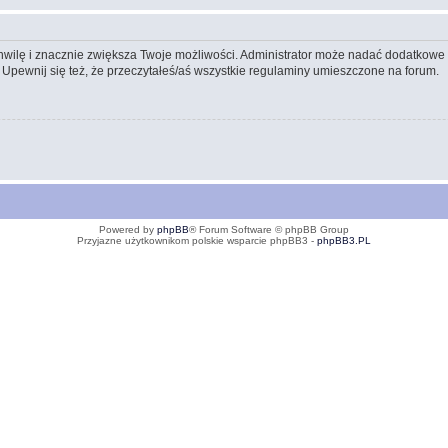
 chwilę i znacznie zwiększa Twoje możliwości. Administrator może nadać dodatkow
 Upewnij się też, że przeczytałeś/aś wszystkie regulaminy umieszczone na forum.
Powered by
phpBB
® Forum Software © phpBB Group
Przyjazne użytkownikom polskie wsparcie phpBB3 -
phpBB3.PL