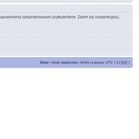
e uprawnienia zarejestrowanym użytkownikom. Zanim się zarejestrujesz,
Ekipa
•
Usuń ciasteczka
• Strefa czasowa: UTC + 1 [
DST
]