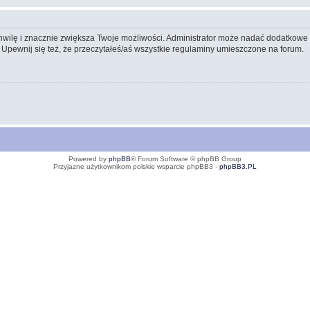
 chwilę i znacznie zwiększa Twoje możliwości. Administrator może nadać dodatkow
 Upewnij się też, że przeczytałeś/aś wszystkie regulaminy umieszczone na forum.
Powered by
phpBB
® Forum Software © phpBB Group
Przyjazne użytkownikom polskie wsparcie phpBB3 -
phpBB3.PL