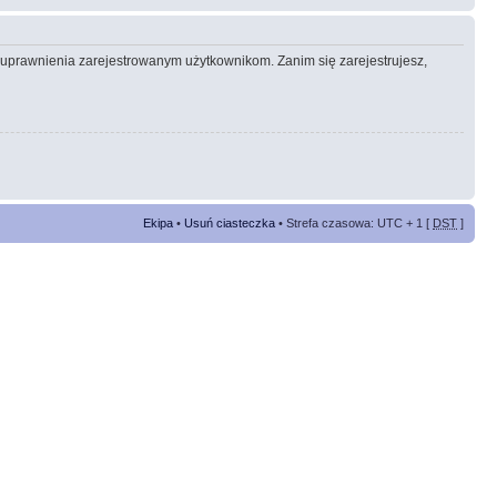
e uprawnienia zarejestrowanym użytkownikom. Zanim się zarejestrujesz,
Ekipa
•
Usuń ciasteczka
• Strefa czasowa: UTC + 1 [
DST
]