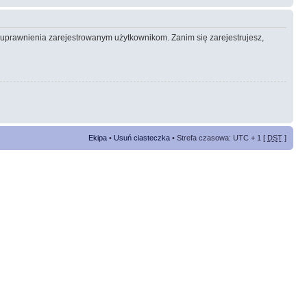
e uprawnienia zarejestrowanym użytkownikom. Zanim się zarejestrujesz,
Ekipa
•
Usuń ciasteczka
• Strefa czasowa: UTC + 1 [
DST
]