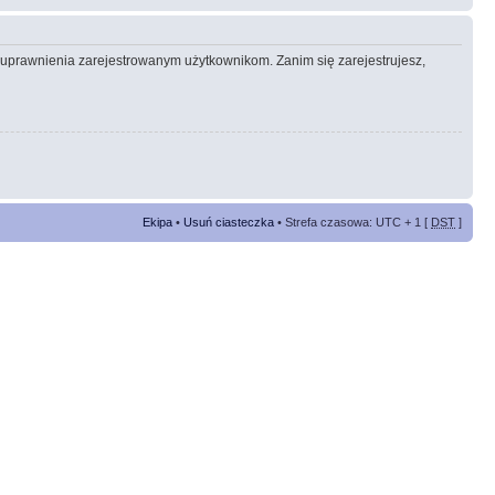
e uprawnienia zarejestrowanym użytkownikom. Zanim się zarejestrujesz,
Ekipa
•
Usuń ciasteczka
• Strefa czasowa: UTC + 1 [
DST
]