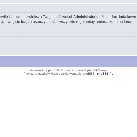
 chwilę i znacznie zwiększa Twoje możliwości. Administrator może nadać dodatkow
 Upewnij się też, że przeczytałeś/aś wszystkie regulaminy umieszczone na forum.
Powered by
phpBB
® Forum Software © phpBB Group
Przyjazne użytkownikom polskie wsparcie phpBB3 -
phpBB3.PL