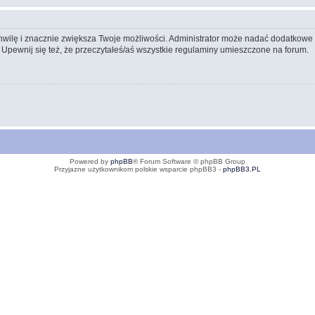
 chwilę i znacznie zwiększa Twoje możliwości. Administrator może nadać dodatkow
 Upewnij się też, że przeczytałeś/aś wszystkie regulaminy umieszczone na forum.
Powered by
phpBB
® Forum Software © phpBB Group
Przyjazne użytkownikom polskie wsparcie phpBB3 -
phpBB3.PL