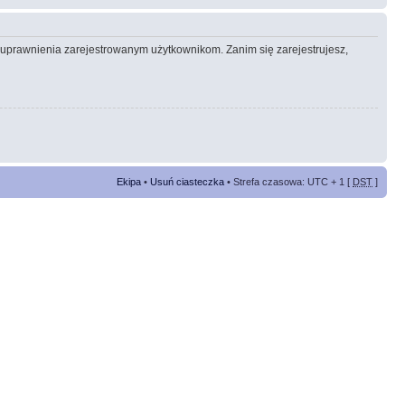
e uprawnienia zarejestrowanym użytkownikom. Zanim się zarejestrujesz,
Ekipa
•
Usuń ciasteczka
• Strefa czasowa: UTC + 1 [
DST
]