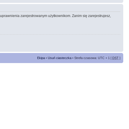
e uprawnienia zarejestrowanym użytkownikom. Zanim się zarejestrujesz,
Ekipa
•
Usuń ciasteczka
• Strefa czasowa: UTC + 1 [
DST
]