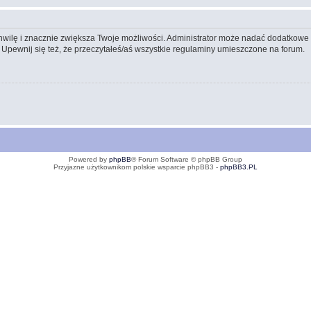
 chwilę i znacznie zwiększa Twoje możliwości. Administrator może nadać dodatkow
 Upewnij się też, że przeczytałeś/aś wszystkie regulaminy umieszczone na forum.
Powered by
phpBB
® Forum Software © phpBB Group
Przyjazne użytkownikom polskie wsparcie phpBB3 -
phpBB3.PL