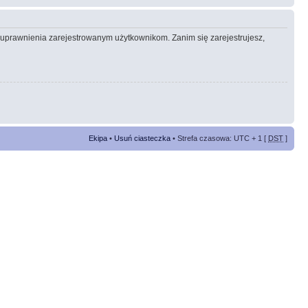
e uprawnienia zarejestrowanym użytkownikom. Zanim się zarejestrujesz,
Ekipa
•
Usuń ciasteczka
• Strefa czasowa: UTC + 1 [
DST
]