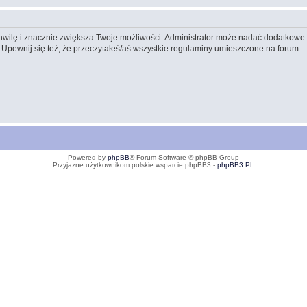
 chwilę i znacznie zwiększa Twoje możliwości. Administrator może nadać dodatkow
 Upewnij się też, że przeczytałeś/aś wszystkie regulaminy umieszczone na forum.
Powered by
phpBB
® Forum Software © phpBB Group
Przyjazne użytkownikom polskie wsparcie phpBB3 -
phpBB3.PL